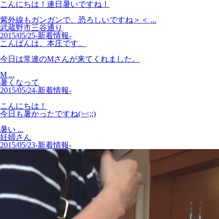
こんにちは！連日暑いですね！
紫外線もガンガンで、恐ろしいですね＞＜ ...
武蔵野市三谷通り
2015/05/25
-新着情報-
こんばんは、本庄です。
今日は常連のMさんが来てくれました。
M ...
暑くなって
2015/05/24
-新着情報-
こんにちは！
今日も暑かったですね(><;;)
暑い ...
妊婦さん
2015/05/23
-新着情報-