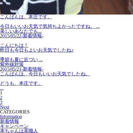
こんばんは、本庄です。
今日もいいお天気で気持ちよかったですね。 ...
美しいあなたでも...
2015/05/22
-新着情報-
こんにちは！
昨日も今日もよいお天気でしたね♪
季節も夏に近づい ...
紫外線対策
2015/05/21
-新着情報-
こんばんは、今日もいいお天気でしたね。
どうも、本庄です。
...
1
2
3
Next
CATEGORIES
Information
新着情報
キャンペーン
本ちゃんは革職人