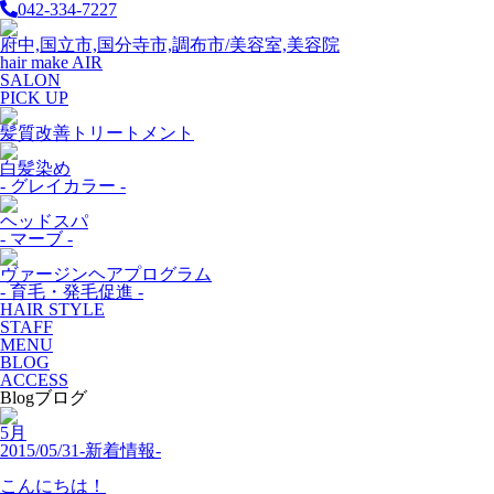
042-334-7227
府中,国立市,国分寺市,調布市/美容室,美容院
hair make AIR
SALON
PICK UP
髪質改善トリートメント
白髪染め
- グレイカラー -
ヘッドスパ
- マーブ -
ヴァージンヘアプログラム
- 育毛・発毛促進 -
HAIR STYLE
STAFF
MENU
BLOG
ACCESS
Blog
ブログ
5月
2015/05/31
-新着情報-
こんにちは！