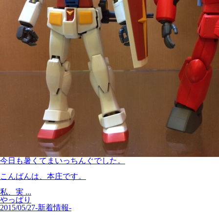
今日も暑くてまいっちんぐでした。
こんばんは、本庄です。
私、実 ...
やっぱり
2015/05/27
-新着情報-