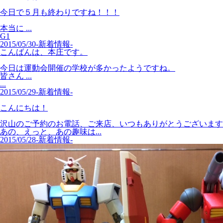
今日で５月も終わりですね！！！
本当に ...
G1
2015/05/30
-新着情報-
こんばんは、本庄です。
今日は運動会開催の学校が多かったようですね。
皆さん ...
...
2015/05/29
-新着情報-
こんにちは！
沢山のご予約のお電話、ご来店、いつもありがとうございます！ 
あの、えっと、あの趣味は...
2015/05/28
-新着情報-