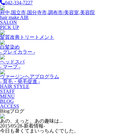
042-334-7227
府中,国立市,国分寺市,調布市/美容室,美容院
hair make AIR
SALON
PICK UP
髪質改善トリートメント
白髪染め
- グレイカラー -
ヘッドスパ
- マーブ -
ヴァージンヘアプログラム
- 育毛・発毛促進 -
HAIR STYLE
STAFF
MENU
BLOG
ACCESS
Blog
ブログ
あの、えっと、あの趣味は...
2015/05/28
-新着情報-
今日も暑くてまいっちんぐでした。