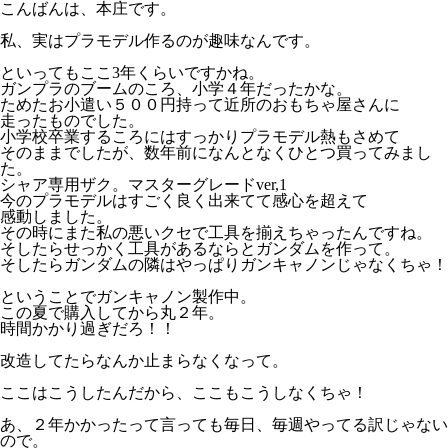
こんばんは、本庄です。
私、実はプラモデル作るのが趣味なんです。
といってもここ3年くらいですかね。
ガンプラのブームのころ、小学４年だったかな。
ためたお小遣い５００円持って近所のおもちゃ屋さんに
走ったものでした。
小学校卒業するころにはすっかりプラモデル熱もさめて
そのままでしたが、数年前になんとなくひとつ買ってみまし
た。
シャア専用ザク。マスターグレードver,1
今のプラモデルはすごく良く出来てて感心を超えて
感動しました。
その時にまた私の悪いクセで工具を揃えちゃったんですね。
そしたらせっかく工具があるならとガンダムを作って。
そしたらガンダムの隣はやっぱりガンキャノンじゃなくちゃ！
ということでガンキャノン製作中。
この夏で購入してから丸２年。
時間かかり過ぎだろ！！
改造してたらなんか止まらなくなって。
ここはこうしたんだから、ここもこうしなくちゃ！
あ、２年かかったって言っても毎日、毎週やってる訳じゃない
ので。