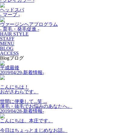
- グレイカラー -
ヘッドスパ
- マーブ -
ヴァージンヘアプログラム
- 育毛・発毛促進 -
HAIR STYLE
STAFF
MENU
BLOG
ACCESS
Blog
ブログ
平成最後
2019/04/29
-新着情報-
こんにちは！
おがさわらです。
世間に便乗して...笑 ...
薄毛・抜毛でお悩みのあなたへ。
2019/04/28
-新着情報-
こんにちは、本庄です。
今日はちょっとまじめなお話。