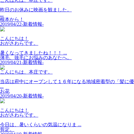
こんばんは、本庄です。
昨日のお休みに映画を観ました。
...
根本から！
2019/04/22
-新着情報-
こんにちは！
おがさわらです。
暑くなってきましたね！！！ ...
薄毛、抜毛にお悩みのあなたへ。
2019/04/21
-新着情報-
こんにちは、本庄です。
当店は府中にオープンして１６年になる地域密着型の「髪に優
...
お花
2019/04/20
-新着情報-
こんにちは！
おがさわらです。
今日は、暑いくらいの気温になりま ...
剪定。