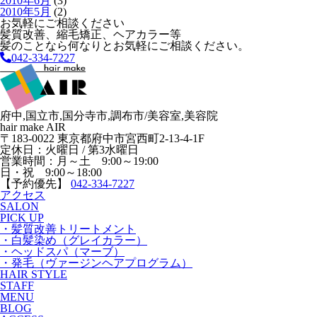
2010年6月
(3)
2010年5月
(2)
お気軽にご相談ください
髪質改善、縮毛矯正、ヘアカラー等
髪のことなら何なりとお気軽にご相談ください。
042-334-7227
府中,国立市,国分寺市,調布市/美容室,美容院
hair make AIR
〒183-0022 東京都府中市宮西町2-13-4-1F
定休日：火曜日 / 第3水曜日
営業時間：月～土 9:00～19:00
日・祝 9:00～18:00
【予約優先】
042-334-7227
アクセス
SALON
PICK UP
・髪質改善トリートメント
・白髪染め（グレイカラー）
・ヘッドスパ（マーブ）
・発毛（ヴァージンヘアプログラム）
HAIR STYLE
STAFF
MENU
BLOG