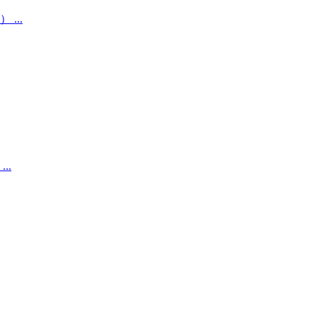
...
..