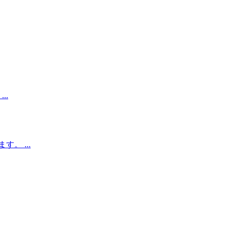
..
。 ...