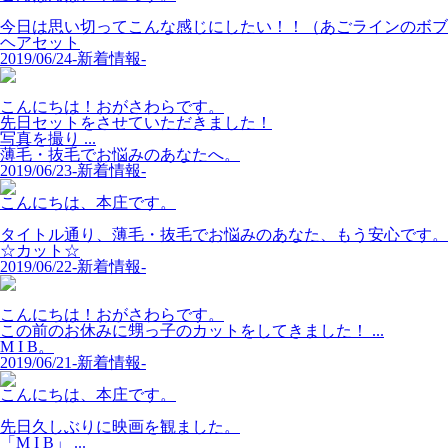
今日は思い切ってこんな感じにしたい！！（あごラインのボブ） 
ヘアセット
2019/06/24
-新着情報-
こんにちは！おがさわらです。
先日セットをさせていただきました！
写真を撮り ...
薄毛・抜毛でお悩みのあなたへ。
2019/06/23
-新着情報-
こんにちは、本庄です。
タイトル通り、薄毛・抜毛でお悩みのあなた、もう安心です。 .
☆カット☆
2019/06/22
-新着情報-
こんにちは！おがさわらです。
この前のお休みに甥っ子のカットをしてきました！ ...
M I B。
2019/06/21
-新着情報-
こんにちは、本庄です。
先日久しぶりに映画を観ました。
「M I B」 ...