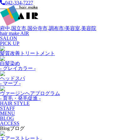
042-334-7227
府中,国立市,国分寺市,調布市/美容室,美容院
hair make AIR
SALON
PICK UP
髪質改善トリートメント
白髪染め
- グレイカラー -
ヘッドスパ
- マーブ -
ヴァージンヘアプログラム
- 育毛・発毛促進 -
HAIR STYLE
STAFF
MENU
BLOG
ACCESS
Blog
ブログ
エアーストレート。