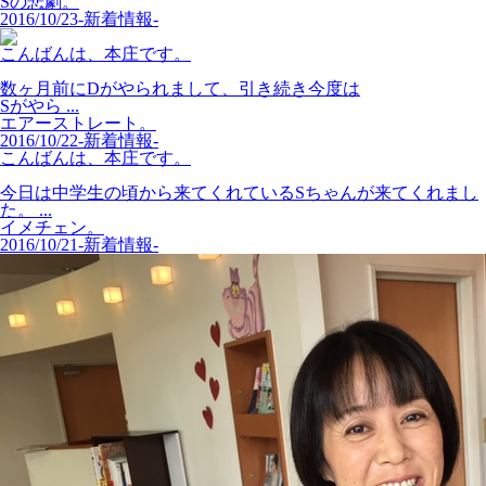
Sの悲劇。
2016/10/23
-新着情報-
こんばんは、本庄です。
数ヶ月前にDがやられまして、引き続き今度は
Sがやら ...
エアーストレート。
2016/10/22
-新着情報-
こんばんは、本庄です。
今日は中学生の頃から来てくれているSちゃんが来てくれまし
た。 ...
イメチェン。
2016/10/21
-新着情報-