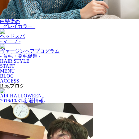
白髪染め
- グレイカラー -
ヘッドスパ
- マーブ -
ヴァージンヘアプログラム
- 育毛・発毛促進 -
HAIR STYLE
STAFF
MENU
BLOG
ACCESS
Blog
ブログ
AIR HALLOWEEN。
2016/10/31
-新着情報-