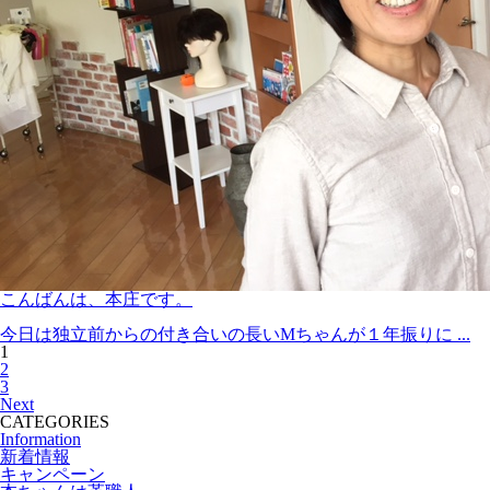
こんばんは、本庄です。
今日は独立前からの付き合いの長いMちゃんが１年振りに ...
1
2
3
Next
CATEGORIES
Information
新着情報
キャンペーン