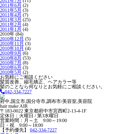
2011年7月
(11)
2011年6月
(2)
2011年5月
(3)
2011年4月
(7)
2011年3月
(25)
2011年2月
(4)
2011年1月
(4)
2010年 (84)
2010年12月
(5)
2010年11月
(3)
2010年10月
(4)
2010年9月
(6)
2010年8月
(53)
2010年7月
(8)
2010年6月
(3)
2010年5月
(2)
お気軽にご相談ください
髪質改善、縮毛矯正、ヘアカラー等
髪のことなら何なりとお気軽にご相談ください。
042-334-7227
府中,国立市,国分寺市,調布市/美容室,美容院
hair make AIR
〒183-0022 東京都府中市宮西町2-13-4-1F
定休日：火曜日 / 第3水曜日
営業時間：月～土 9:00～19:00
日・祝 9:00～18:00
【予約優先】
042-334-7227