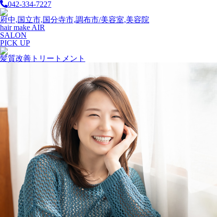
042-334-7227
府中,国立市,国分寺市,調布市/美容室,美容院
hair make AIR
SALON
PICK UP
髪質改善トリートメント