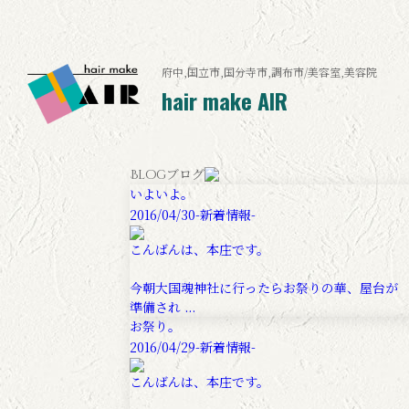
府中,国立市,国分寺市,調布市/美容室,美容院
hair make AIR
ブログ
Blog
いよいよ。
2016/04/30
-新着情報-
こんばんは、本庄です。
今朝大国魂神社に行ったらお祭りの華、屋台が
準備され ...
お祭り。
2016/04/29
-新着情報-
こんばんは、本庄です。