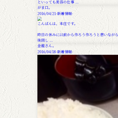
といっても美容の仕事 ...
がま口。
2016/04/21
-新着情報-
こんばんは、本庄です。
昨日の休みに以前から作ろう作ろうと思いなが
後回し ...
金龍さん。
2016/04/18
-新着情報-