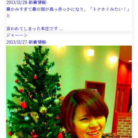
2013/11/28
-新着情報-
鼻かみすぎて鼻の頭が真っ赤っかになり、「トナカイみたい！」
と
言われてしまった本庄です ...
ジャーーン
2013/11/27
-新着情報-