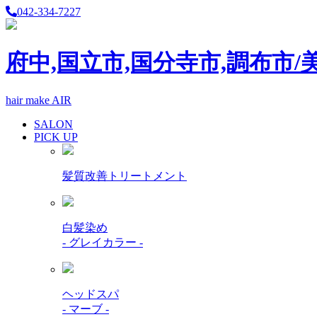
042-334-7227
府中,国立市,国分寺市,調布市/
hair make AIR
SALON
PICK UP
髪質改善トリートメント
白髪染め
- グレイカラー -
ヘッドスパ
- マーブ -