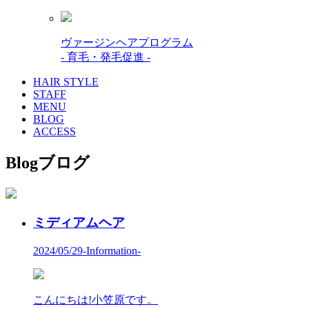
ヴァージンヘアプログラム
- 育毛・発毛促進 -
HAIR STYLE
STAFF
MENU
BLOG
ACCESS
Blog
ブログ
ミディアムヘア
2024/05/29
-Information-
こんにちは!小笠原です。