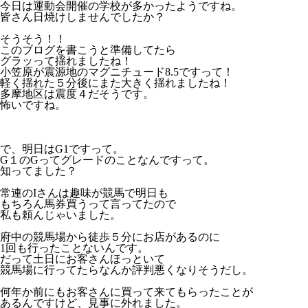
今日は運動会開催の学校が多かったようですね。
皆さん日焼けしませんでしたか？
そうそう！！
このブログを書こうと準備してたら
グラッって揺れましたね！
小笠原が震源地のマグニチュード8.5ですって！
軽く揺れた５分後にまた大きく揺れましたね！
多摩地区は震度４だそうです。
怖いですね。
で、明日はG1ですって。
G１のGってグレードのことなんですって。
知ってました？
常連のIさんは趣味が競馬で明日も
もちろん馬券買うって言ってたので
私も頼んじゃいました。
府中の競馬場から徒歩５分にお店があるのに
1回も行ったことないんです。
だって土日にお客さんほっといて
競馬場に行ってたらなんか評判悪くなりそうだし。
何年か前にもお客さんに買って来てもらったことが
あるんですけど、見事に外れました。