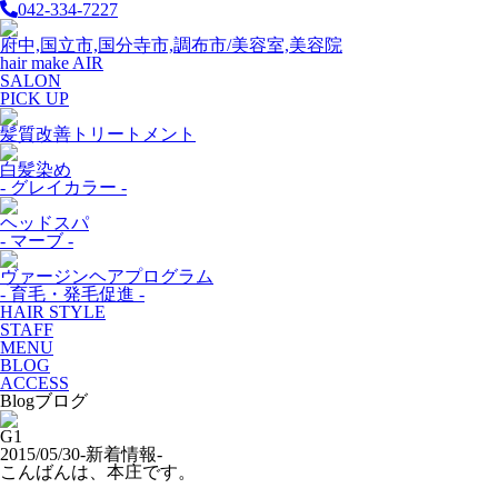
042-334-7227
府中,国立市,国分寺市,調布市/美容室,美容院
hair make AIR
SALON
PICK UP
髪質改善トリートメント
白髪染め
- グレイカラー -
ヘッドスパ
- マーブ -
ヴァージンヘアプログラム
- 育毛・発毛促進 -
HAIR STYLE
STAFF
MENU
BLOG
ACCESS
Blog
ブログ
G1
2015/05/30
-新着情報-
こんばんは、本庄です。