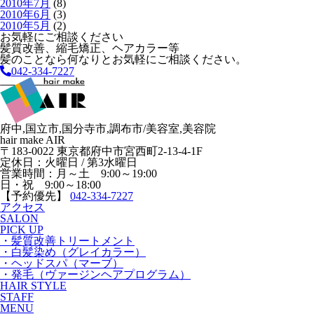
2010年7月
(8)
2010年6月
(3)
2010年5月
(2)
お気軽にご相談ください
髪質改善、縮毛矯正、ヘアカラー等
髪のことなら何なりとお気軽にご相談ください。
042-334-7227
府中,国立市,国分寺市,調布市/美容室,美容院
hair make AIR
〒183-0022 東京都府中市宮西町2-13-4-1F
定休日：火曜日 / 第3水曜日
営業時間：月～土 9:00～19:00
日・祝 9:00～18:00
【予約優先】
042-334-7227
アクセス
SALON
PICK UP
・髪質改善トリートメント
・白髪染め（グレイカラー）
・ヘッドスパ（マーブ）
・発毛（ヴァージンヘアプログラム）
HAIR STYLE
STAFF
MENU