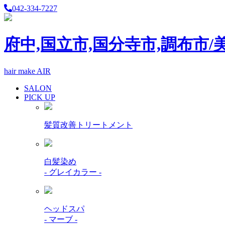
042-334-7227
府中,国立市,国分寺市,調布市/
hair make AIR
SALON
PICK UP
髪質改善トリートメント
白髪染め
- グレイカラー -
ヘッドスパ
- マーブ -