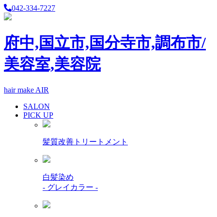
042-334-7227
府中,国立市,国分寺市,調布市/
美容室,美容院
hair make AIR
SALON
PICK UP
髪質改善トリートメント
白髪染め
- グレイカラー -