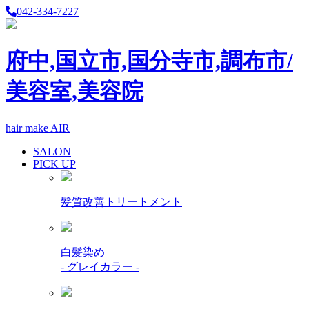
042-334-7227
府中,国立市,国分寺市,調布市/
美容室,美容院
hair make AIR
SALON
PICK UP
髪質改善トリートメント
白髪染め
- グレイカラー -