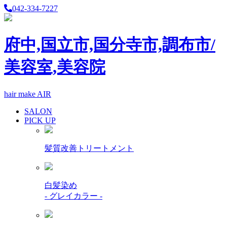
042-334-7227
府中,国立市,国分寺市,調布市/
美容室,美容院
hair make AIR
SALON
PICK UP
髪質改善トリートメント
白髪染め
- グレイカラー -