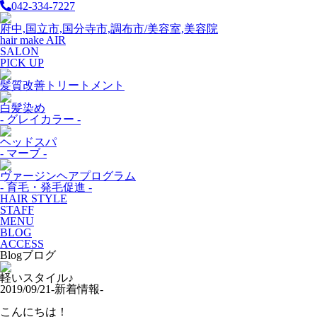
042-334-7227
府中,国立市,国分寺市,調布市/美容室,美容院
hair make AIR
SALON
PICK UP
髪質改善トリートメント
白髪染め
- グレイカラー -
ヘッドスパ
- マーブ -
ヴァージンヘアプログラム
- 育毛・発毛促進 -
HAIR STYLE
STAFF
MENU
BLOG
ACCESS
Blog
ブログ
軽いスタイル♪
2019/09/21
-新着情報-
こんにちは！