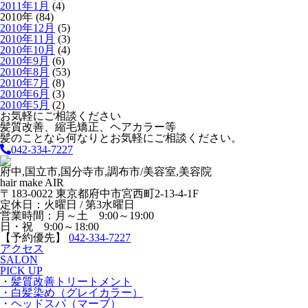
2011年1月
(4)
2010年 (84)
2010年12月
(5)
2010年11月
(3)
2010年10月
(4)
2010年9月
(6)
2010年8月
(53)
2010年7月
(8)
2010年6月
(3)
2010年5月
(2)
お気軽にご相談ください
髪質改善、縮毛矯正、ヘアカラー等
髪のことなら何なりとお気軽にご相談ください。
042-334-7227
府中,国立市,国分寺市,調布市/美容室,美容院
hair make AIR
〒183-0022 東京都府中市宮西町2-13-4-1F
定休日：火曜日 / 第3水曜日
営業時間：月～土 9:00～19:00
日・祝 9:00～18:00
【予約優先】
042-334-7227
アクセス
SALON
PICK UP
・髪質改善トリートメント
・白髪染め（グレイカラー）
・ヘッドスパ（マーブ）