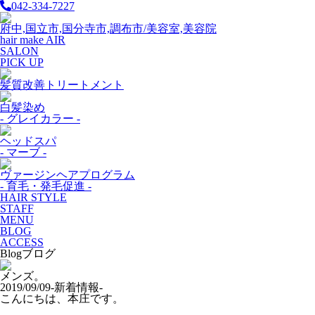
042-334-7227
府中,国立市,国分寺市,調布市/美容室,美容院
hair make AIR
SALON
PICK UP
髪質改善トリートメント
白髪染め
- グレイカラー -
ヘッドスパ
- マーブ -
ヴァージンヘアプログラム
- 育毛・発毛促進 -
HAIR STYLE
STAFF
MENU
BLOG
ACCESS
Blog
ブログ
メンズ。
2019/09/09
-新着情報-
こんにちは、本庄です。