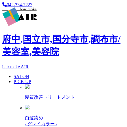
042-334-7227
府中,国立市,国分寺市,調布市/
美容室,美容院
hair make AIR
SALON
PICK UP
髪質改善トリートメント
白髪染め
- グレイカラー -