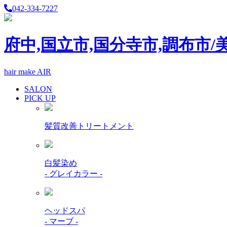
042-334-7227
府中,国立市,国分寺市,調布市/
hair make AIR
SALON
PICK UP
髪質改善トリートメント
白髪染め
- グレイカラー -
ヘッドスパ
- マーブ -