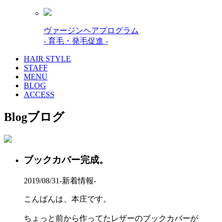
ヴァージンヘアプログラム
- 育毛・発毛促進 -
HAIR STYLE
STAFF
MENU
BLOG
ACCESS
Blog
ブログ
ブックカバー完成。
2019/08/31
-新着情報-
こんばんは、本庄です。
ちょっと前から作ってたレザーのブックカバーが