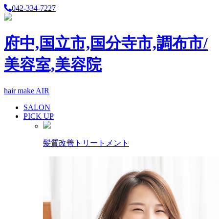
042-334-7227
府中,国立市,国分寺市,調布市/
美容室,美容院
hair make AIR
SALON
PICK UP
髪質改善トリートメント