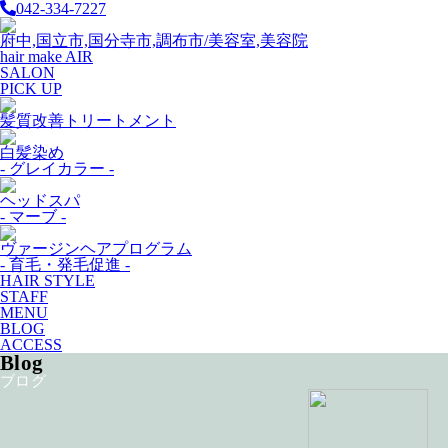
042-334-7227
府中,国立市,国分寺市,調布市/美容室,美容院
hair make AIR
SALON
PICK UP
髪質改善トリートメント
白髪染め
- グレイカラー -
ヘッドスパ
- マーブ -
ヴァージンヘアプログラム
- 育毛・発毛促進 -
HAIR STYLE
STAFF
MENU
BLOG
ACCESS
Blog
ブログ