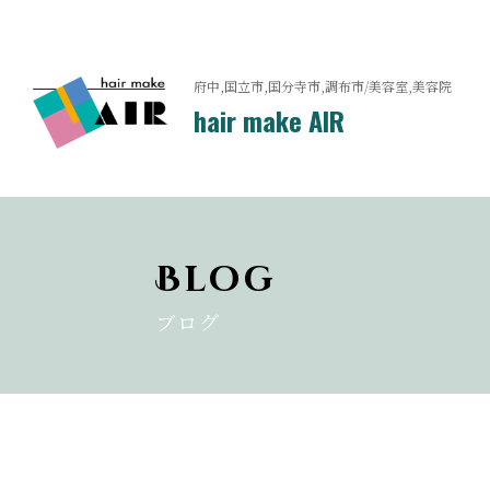
府中,国立市,国分寺市,調布市/美容室,美容院
hair make AIR
Blog
ブログ