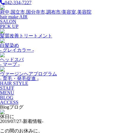
042-334-7227
府中,国立市,国分寺市,調布市/美容室,美容院
hair make AIR
SALON
PICK UP
髪質改善トリートメント
白髪染め
- グレイカラー -
ヘッドスパ
- マーブ -
ヴァージンヘアプログラム
- 育毛・発毛促進 -
HAIR STYLE
STAFF
MENU
BLOG
ACCESS
Blog
ブログ
休日に
2019/07/27
-新着情報-
この間のお休みに、