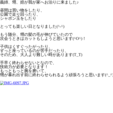
義姉、甥、姪が我が家へお泊りに来ました♪
昼間は買い物をしたり、
公園で走り回ったり、
シャボン玉をしたり
とっても楽しい日となりました(^-^)
もう随分、甥の髪の毛が伸びていたので
次会うときはカットもしようと思います(^O^)！
子供はくすぐったがったり、
ずっと座っているのが苦手だったり、
そのため、大人より難しい時があります(T_T)
手早く終わらせないとなので、
技術力が必要となります！
もっともっと腕を磨いて、
甥が暴れ出す前に終わらせられるよう頑張ろうと思います(^_^