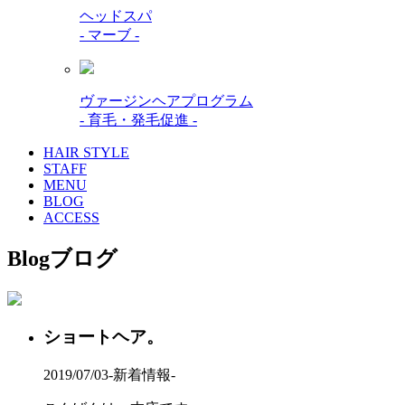
ヘッドスパ
- マーブ -
ヴァージンヘアプログラム
- 育毛・発毛促進 -
HAIR STYLE
STAFF
MENU
BLOG
ACCESS
Blog
ブログ
ショートヘア。
2019/07/03
-新着情報-