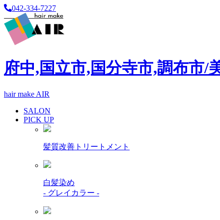
042-334-7227
府中,国立市,国分寺市,調布市/
hair make AIR
SALON
PICK UP
髪質改善トリートメント
白髪染め
- グレイカラー -