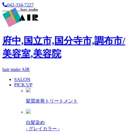
042-334-7227
府中,国立市,国分寺市,調布市/
美容室,美容院
hair make AIR
SALON
PICK UP
髪質改善トリートメント
白髪染め
- グレイカラー -