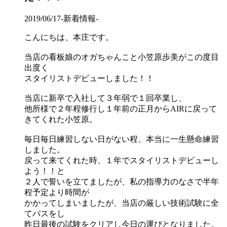
2019/06/17
-新着情報-
こんにちは、本庄です。
当店の看板娘のオガちゃんこと小笠原歩美がこの度目
出度く
スタイリストデビューしました！！
当店に新卒で入社して３年弱で１回卒業し、
他所様で２年程修行し１年前の正月からAIRに戻って
きてくれた小笠原。
毎日毎日練習しない日がない程、本当に一生懸命練習
しました。
戻って来てくれた時、１年でスタイリストデビューし
よう！！と
２人で誓いを立てましたが、私の指導力のなさで半年
程予定より時間が
かかってしまいましたが、当店の厳しい技術試験に全
てパスをし
昨日最後の試験をクリアし今日の運びとなりました。