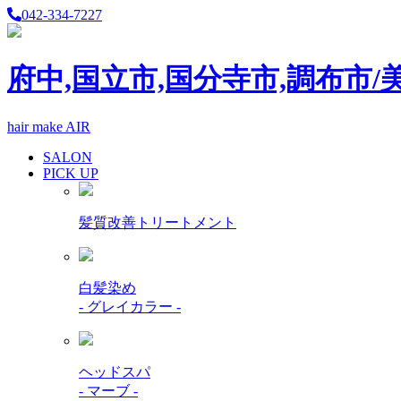
042-334-7227
府中,国立市,国分寺市,調布市/
hair make AIR
SALON
PICK UP
髪質改善トリートメント
白髪染め
- グレイカラー -
ヘッドスパ
- マーブ -