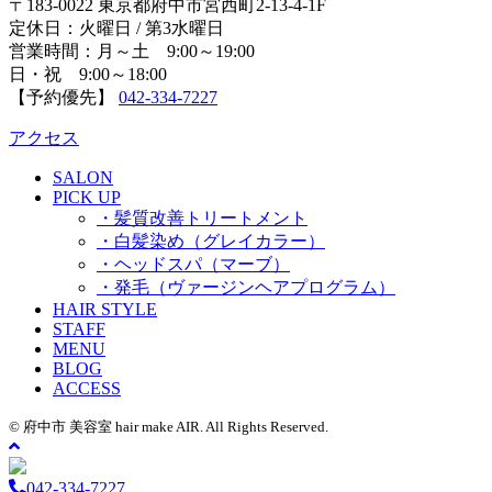
〒183-0022 東京都府中市宮西町2-13-4-1F
定休日：火曜日 / 第3水曜日
営業時間：月～土 9:00～19:00
日・祝 9:00～18:00
【予約優先】
042-334-7227
アクセス
SALON
PICK UP
・髪質改善トリートメント
・白髪染め（グレイカラー）
・ヘッドスパ（マーブ）
・発毛（ヴァージンヘアプログラム）
HAIR STYLE
STAFF
MENU
BLOG
ACCESS
© 府中市 美容室 hair make AIR. All Rights Reserved.
042-334-7227