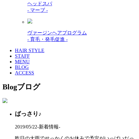
ヘッドスパ
- マーブ -
ヴァージンヘアプログラム
- 育毛・発毛促進 -
HAIR STYLE
STAFF
MENU
BLOG
ACCESS
Blog
ブログ
ばっさり♪
2019/05/22
-新着情報-
昨日の大雨でせっかくのお休みで予定がいっぱいだっ