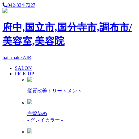
042-334-7227
府中,国立市,国分寺市,調布市/
美容室,美容院
hair make AIR
SALON
PICK UP
髪質改善トリートメント
白髪染め
- グレイカラー -