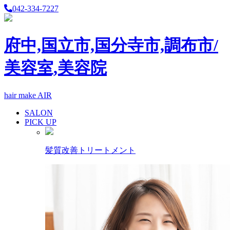
042-334-7227
府中,国立市,国分寺市,調布市/
美容室,美容院
hair make AIR
SALON
PICK UP
髪質改善トリートメント