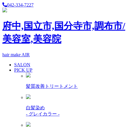
042-334-7227
府中,国立市,国分寺市,調布市/
美容室,美容院
hair make AIR
SALON
PICK UP
髪質改善トリートメント
白髪染め
- グレイカラー -