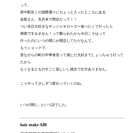
って。
府中駅近くの国際通りにちょっと入ったところにある
金龍さん、先月末で閉店だって！！
つい先日大好きなチンジャオロースー食べたくて行ったら
満席ですみません！って断られたから今日こそはって
行ったのにいつの間にか閉店してただなんて。
もうショックで。
昔ながらの町の中華食堂って感じだ大好きでしょっちゅう行って
たから
なくなるとものすごく寂しいし残念で仕方ありません。
こうやって少しずつ変わっていくのね。
いつの間に...という話でした。
hair make AIR