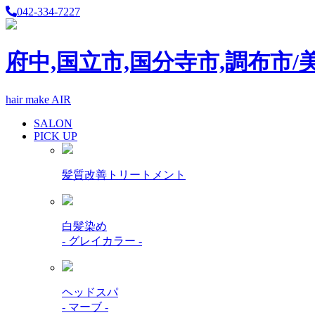
042-334-7227
府中,国立市,国分寺市,調布市/
hair make AIR
SALON
PICK UP
髪質改善トリートメント
白髪染め
- グレイカラー -
ヘッドスパ
- マーブ -