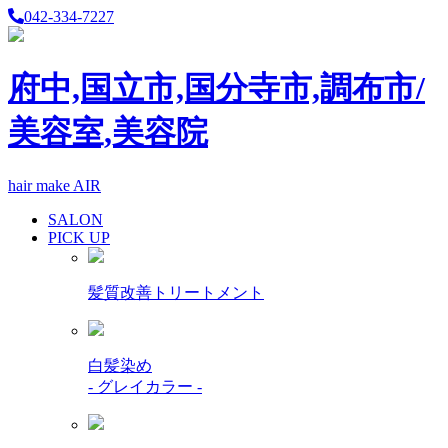
042-334-7227
府中,国立市,国分寺市,調布市/
美容室,美容院
hair make AIR
SALON
PICK UP
髪質改善トリートメント
白髪染め
- グレイカラー -