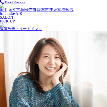
042-334-7227
府中,国立市,国分寺市,調布市/美容室,美容院
hair make AIR
SALON
PICK UP
髪質改善トリートメント