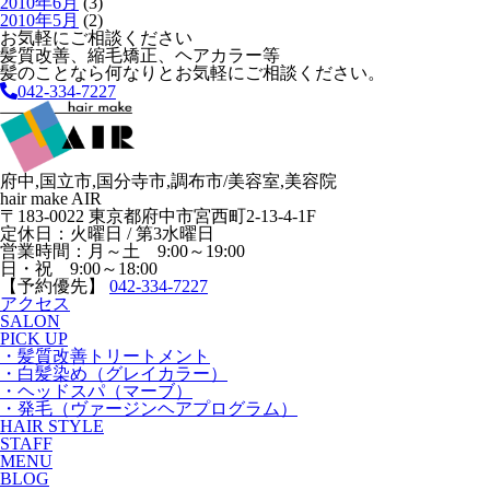
2010年6月
(3)
2010年5月
(2)
お気軽にご相談ください
髪質改善、縮毛矯正、ヘアカラー等
髪のことなら何なりとお気軽にご相談ください。
042-334-7227
府中,国立市,国分寺市,調布市/美容室,美容院
hair make AIR
〒183-0022 東京都府中市宮西町2-13-4-1F
定休日：火曜日 / 第3水曜日
営業時間：月～土 9:00～19:00
日・祝 9:00～18:00
【予約優先】
042-334-7227
アクセス
SALON
PICK UP
・髪質改善トリートメント
・白髪染め（グレイカラー）
・ヘッドスパ（マーブ）
・発毛（ヴァージンヘアプログラム）
HAIR STYLE
STAFF
MENU
BLOG