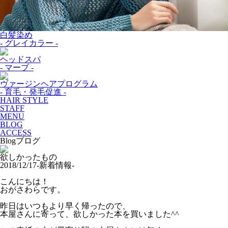
白髪染め
- グレイカラー -
ヘッドスパ
- マーブ -
ヴァージンヘアプログラム
- 育毛・発毛促進 -
HAIR STYLE
STAFF
MENU
BLOG
ACCESS
Blog
ブログ
欲しかったもの
2018/12/17
-新着情報-
こんにちは！
おがさわらです。
昨日はいつもより早く帰ったので、
本屋さんに寄って、欲しかった本を買いました^^