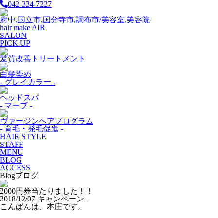
042-334-7227
府中,国立市,国分寺市,調布市/美容室,美容院
hair make AIR
SALON
PICK UP
髪質改善トリートメント
白髪染め
- グレイカラー -
ヘッドスパ
- マーブ -
ヴァージンヘアプログラム
- 育毛・発毛促進 -
HAIR STYLE
STAFF
MENU
BLOG
ACCESS
Blog
ブログ
2000円券当たりました！！
2018/12/07
-キャンペーン-
こんばんは、本庄です。