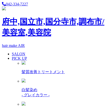
042-334-7227
府中,国立市,国分寺市,調布市/
美容室,美容院
hair make AIR
SALON
PICK UP
髪質改善トリートメント
白髪染め
- グレイカラー -