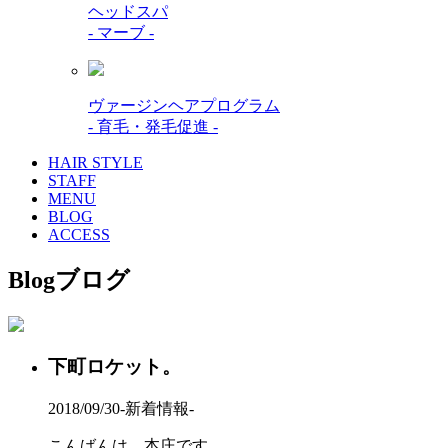
ヘッドスパ
- マーブ -
ヴァージンヘアプログラム
- 育毛・発毛促進 -
HAIR STYLE
STAFF
MENU
BLOG
ACCESS
Blog
ブログ
下町ロケット。
2018/09/30
-新着情報-
こんばんは、本庄です。