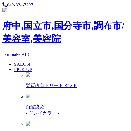
042-334-7227
府中,国立市,国分寺市,調布市/
美容室,美容院
hair make AIR
SALON
PICK UP
髪質改善トリートメント
白髪染め
- グレイカラー -