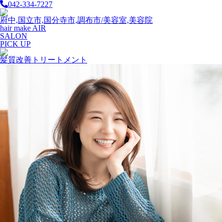
042-334-7227
府中,国立市,国分寺市,調布市/美容室,美容院
hair make AIR
SALON
PICK UP
髪質改善トリートメント