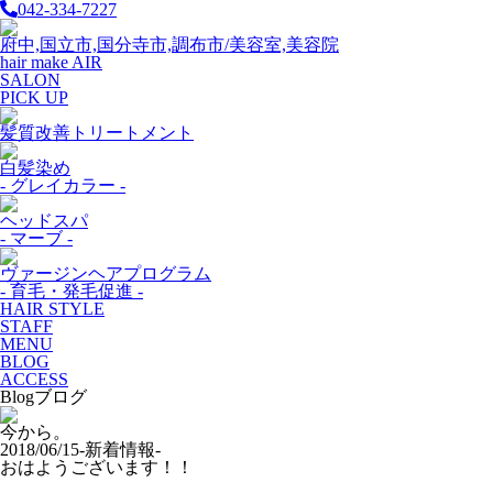
042-334-7227
府中,国立市,国分寺市,調布市/美容室,美容院
hair make AIR
SALON
PICK UP
髪質改善トリートメント
白髪染め
- グレイカラー -
ヘッドスパ
- マーブ -
ヴァージンヘアプログラム
- 育毛・発毛促進 -
HAIR STYLE
STAFF
MENU
BLOG
ACCESS
Blog
ブログ
今から。
2018/06/15
-新着情報-
おはようございます！！