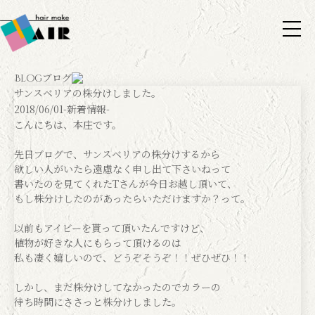
ブログ
Blog
サンスベリアの株分けしました。
2018/06/01
-新着情報-
こんにちは、本庄です。
先日ブログで、サンスベリアの株分けするから
欲しい人がいたら遠慮なく申し出て下さいねって
書いたのを見てくれたTさんが今日お越し頂いて、
もし株分けしたのがあったらいただけますか？って。
以前もアイビーを貰って頂いたんですけど、
植物が好きな人にもらって頂けるのは
私も凄く嬉しいので、どうぞそうぞ！！ぜひぜひ！！
しかし、まだ株分けしてなかったのでカラーの
待ち時間にささっと株分けしました。