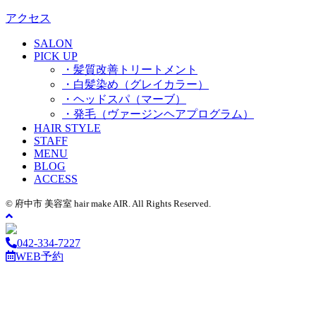
アクセス
SALON
PICK UP
・髪質改善トリートメント
・白髪染め（グレイカラー）
・ヘッドスパ（マーブ）
・発毛（ヴァージンヘアプログラム）
HAIR STYLE
STAFF
MENU
BLOG
ACCESS
© 府中市 美容室 hair make AIR. All Rights Reserved.
042-334-7227
WEB予約