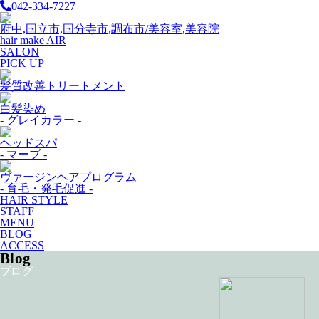
042-334-7227
府中,国立市,国分寺市,調布市/美容室,美容院
hair make AIR
SALON
PICK UP
髪質改善トリートメント
白髪染め
- グレイカラー -
ヘッドスパ
- マーブ -
ヴァージンヘアプログラム
- 育毛・発毛促進 -
HAIR STYLE
STAFF
MENU
BLOG
ACCESS
Blog
ブログ