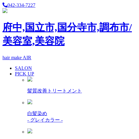
042-334-7227
府中,国立市,国分寺市,調布市/
美容室,美容院
hair make AIR
SALON
PICK UP
髪質改善トリートメント
白髪染め
- グレイカラー -