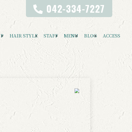
042-334-7227
UP
HAIR STYLE
STAFF
MENU
BLOG
ACCESS