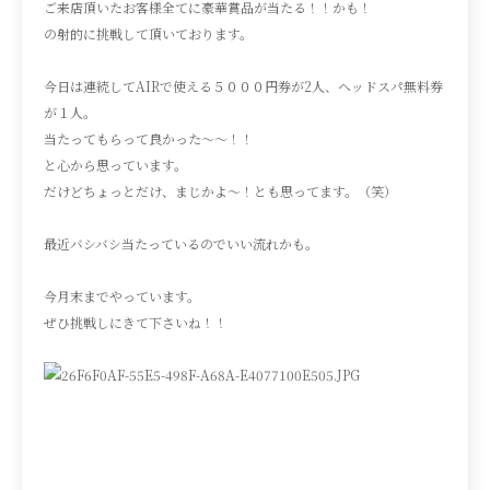
ご来店頂いたお客様全てに豪華賞品が当たる！！かも！
の射的に挑戦して頂いております。
今日は連続してAIRで使える５０００円券が2人、ヘッドスパ無料券
が１人。
当たってもらって良かった〜〜！！
と心から思っています。
だけどちょっとだけ、まじかよ〜！とも思ってます。（笑）
最近バシバシ当たっているのでいい流れかも。
今月末までやっています。
ぜひ挑戦しにきて下さいね！！