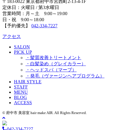
〒183-0022 東京都府中市宮西町2-13-4-1F
定休日：火曜日 / 第3水曜日
営業時間：月～土 9:00～19:00
日・祝 9:00～18:00
【予約優先】
042-334-7227
アクセス
SALON
PICK UP
・髪質改善トリートメント
・白髪染め（グレイカラー）
・ヘッドスパ（マーブ）
・発毛（ヴァージンヘアプログラム）
HAIR STYLE
STAFF
MENU
BLOG
ACCESS
© 府中市 美容室 hair make AIR. All Rights Reserved.
042-334-7227