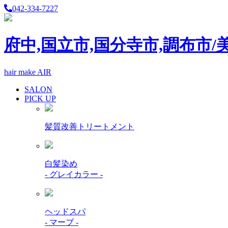
042-334-7227
府中,国立市,国分寺市,調布市/
hair make AIR
SALON
PICK UP
髪質改善トリートメント
白髪染め
- グレイカラー -
ヘッドスパ
- マーブ -