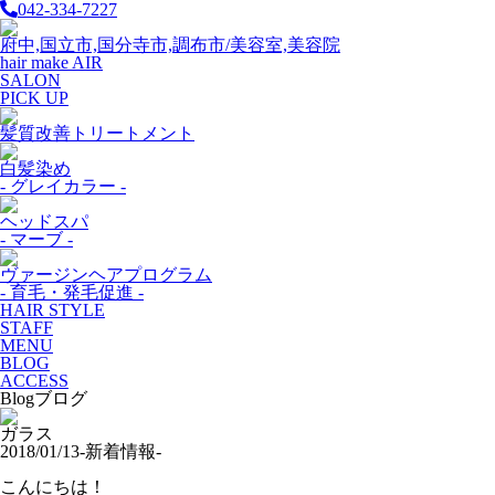
042-334-7227
府中,国立市,国分寺市,調布市/美容室,美容院
hair make AIR
SALON
PICK UP
髪質改善トリートメント
白髪染め
- グレイカラー -
ヘッドスパ
- マーブ -
ヴァージンヘアプログラム
- 育毛・発毛促進 -
HAIR STYLE
STAFF
MENU
BLOG
ACCESS
Blog
ブログ
ガラス
2018/01/13
-新着情報-
こんにちは！