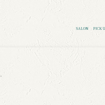
SALON
PICK 
た。