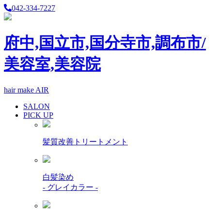
042-334-7227
府中,国立市,国分寺市,調布市/
美容室,美容院
hair make AIR
SALON
PICK UP
髪質改善トリートメント
白髪染め
- グレイカラー -