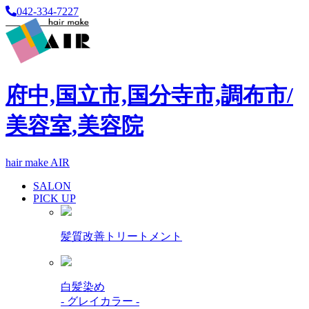
042-334-7227
府中,国立市,国分寺市,調布市/
美容室,美容院
hair make AIR
SALON
PICK UP
髪質改善トリートメント
白髪染め
- グレイカラー -