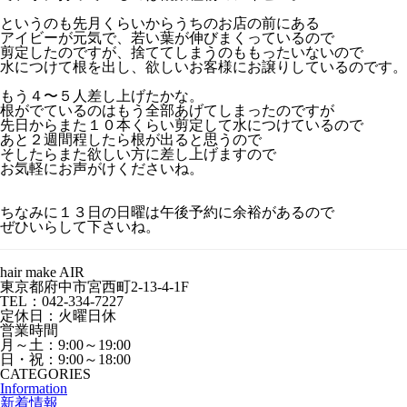
というのも先月くらいからうちのお店の前にある
アイビーが元気で、若い葉が伸びまくっているので
剪定したのですが、捨ててしまうのももったいないので
水につけて根を出し、欲しいお客様にお譲りしているのです。
もう４〜５人差し上げたかな。
根がでているのはもう全部あげてしまったのですが
先日からまた１０本くらい剪定して水につけているので
あと２週間程したら根が出ると思うので
そしたらまた欲しい方に差し上げますので
お気軽にお声がけくださいね。
ちなみに１３日の日曜は午後予約に余裕があるので
ぜひいらして下さいね。
hair make AIR
東京都府中市宮西町2-13-4-1F
TEL：042-334-7227
定休日：火曜日休
営業時間
月～土：9:00～19:00
日・祝：9:00～18:00
CATEGORIES
Information
新着情報