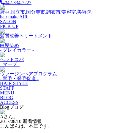
042-334-7227
府中,国立市,国分寺市,調布市/美容室,美容院
hair make AIR
SALON
PICK UP
髪質改善トリートメント
白髪染め
- グレイカラー -
ヘッドスパ
- マーブ -
ヴァージンヘアプログラム
- 育毛・発毛促進 -
HAIR STYLE
STAFF
MENU
BLOG
ACCESS
Blog
ブログ
Aさん。
2017/08/10
-新着情報-
こんばんは、本庄です。