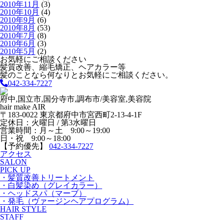
2010年11月
(3)
2010年10月
(4)
2010年9月
(6)
2010年8月
(53)
2010年7月
(8)
2010年6月
(3)
2010年5月
(2)
お気軽にご相談ください
髪質改善、縮毛矯正、ヘアカラー等
髪のことなら何なりとお気軽にご相談ください。
042-334-7227
府中,国立市,国分寺市,調布市/美容室,美容院
hair make AIR
〒183-0022 東京都府中市宮西町2-13-4-1F
定休日：火曜日 / 第3水曜日
営業時間：月～土 9:00～19:00
日・祝 9:00～18:00
【予約優先】
042-334-7227
アクセス
SALON
PICK UP
・髪質改善トリートメント
・白髪染め（グレイカラー）
・ヘッドスパ（マーブ）
・発毛（ヴァージンヘアプログラム）
HAIR STYLE
STAFF