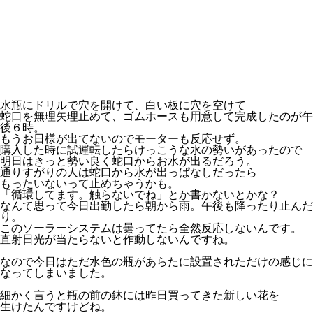
水瓶にドリルで穴を開けて、白い板に穴を空けて
蛇口を無理矢理止めて、ゴムホースも用意して完成したのが午
後６時。
もうお日様が出てないのでモーターも反応せず。
購入した時に試運転したらけっこうな水の勢いがあったので
明日はきっと勢い良く蛇口からお水が出るだろう。
通りすがりの人は蛇口から水が出っぱなしだったら
もったいないって止めちゃうかも。
「循環してます。触らないでね」とか書かないとかな？
なんて思って今日出勤したら朝から雨。午後も降ったり止んだ
り。
このソーラーシステムは曇ってたら全然反応しないんです。
直射日光が当たらないと作動しないんですね。
なので今日はただ水色の瓶があらたに設置されただけの感じに
なってしまいました。
細かく言うと瓶の前の鉢には昨日買ってきた新しい花を
生けたんですけどね。