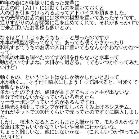
昨年の春に20年振りに会った先輩に
お店の前（入口）には動くものを置いておくと
人の目を引きつけられるよってアドバイスを頂きました。
その先輩のお店の前には水車の模型を置いてあったそうです。
通りすがりの人が頻繁に足を止めてくれて、それがきっかけで
ご来店頂いたお客様も多いとか。
なるほど！！じゃあうちも！！と思ったのですが
水車の模型が売ってなくて、あっても凄く小さかったり
和風すぎてうちのお店の入口に置いてもなんか合わないかな〜
って。
洋風の水車も調べたのですが川を作らないと水車って
動かないですよね。大掛かり過ぎる。（でもいつか作ってみた
いけど）
動くもの、というヒントはなにか活かしたいと思って
水が動く...。そうだ！噴水にしよう！って調べると、可愛くて
素敵なものも
多かったのですが、値段が高すぎてちょっと手が出ないな、
自分で作れないかなっていろいろ考えたら
ソーラーポンプっていうのがあるんですね。
太陽光を利用してポンプが作動し水をくみ上げるシステム。
それがネットで1000円くらいで売ってたのですぐに購入しまし
た。
しかし、噴水となるとこれもまた大掛かりで、モルタルかな？
台座は木でもいいかな？いやいや簡単に行かないな。
ちょっと難しいな。他にはないかな。（これもいつか作ってみ
たいけど）