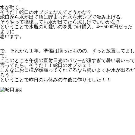
水が動く...。
そうだ！蛇口のオブジェなんてどうかな？
蛇口から水が出て瓶に貯まった水をポンプで汲み上げる。
そうやって循環してお水が出てたら涼しげでいいかな？
ということで水瓶の可愛いのを見つけ購入、4〜5000円だった
ように
思います。
で、それから１年、準備は揃ったものの、ずっと放置してまし
て。
ここのところ午後の直射日光のパワーが凄すぎて暑い暑いって
言ってたら、そうだ！！蛇口のオブジェ！！
こんなにお日様が頑張ってくれてるなら勢いよくお水が出るだ
ろう！
ということで昨日のお休みの午後に作りました！！