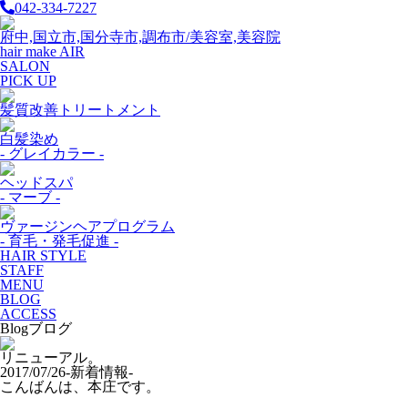
042-334-7227
府中,国立市,国分寺市,調布市/美容室,美容院
hair make AIR
SALON
PICK UP
髪質改善トリートメント
白髪染め
- グレイカラー -
ヘッドスパ
- マーブ -
ヴァージンヘアプログラム
- 育毛・発毛促進 -
HAIR STYLE
STAFF
MENU
BLOG
ACCESS
Blog
ブログ
リニューアル。
2017/07/26
-新着情報-
こんばんは、本庄です。