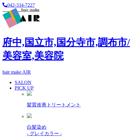
042-334-7227
府中,国立市,国分寺市,調布市/
美容室,美容院
hair make AIR
SALON
PICK UP
髪質改善トリートメント
白髪染め
- グレイカラー -