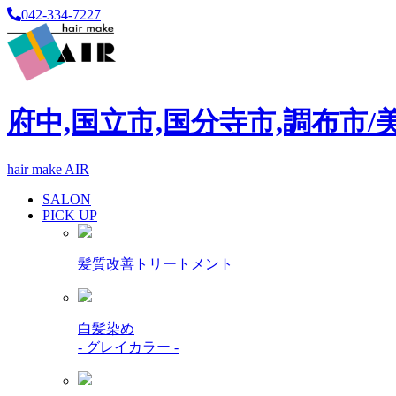
042-334-7227
府中,国立市,国分寺市,調布市/
hair make AIR
SALON
PICK UP
髪質改善トリートメント
白髪染め
- グレイカラー -