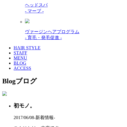
ヘッドスパ
- マーブ -
ヴァージンヘアプログラム
- 育毛・発毛促進 -
HAIR STYLE
STAFF
MENU
BLOG
ACCESS
Blog
ブログ
初モノ。
2017/06/08
-新着情報-